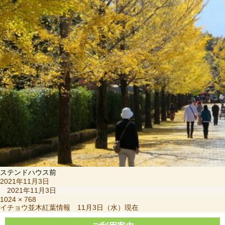
ステンドハウス前
投
2021年11月3日
稿
2021年11月3日
日:
フ
1024 × 768
投
イチョウ並木紅葉情報 11月3日（水）現在
ル
稿
サ