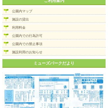
ナ
ご利用案内
イ
ビ
ズ
ゲ
公園内マップ
ー
シ
施設の貸出
ョ
ン
利用料金
公園内での行為許可
公園内での禁止事項
施設利用のお知らせ
ミューズパークだより