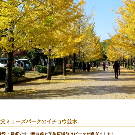
秩父ミューズパークのイチョウ並木
状況：見頃です（噴水前と芝生広場前はピークが過ぎました）。