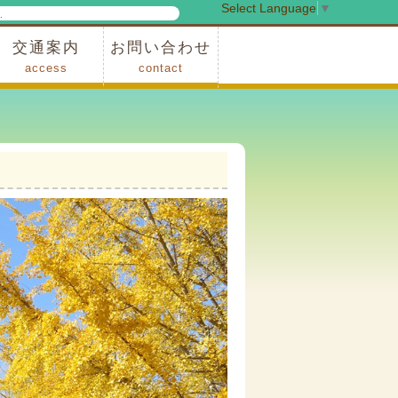
Select Language
▼
検
索
交通案内
お問い合わせ
access
contact
事業
車でお越しの場合
電車・バスでお越しの場合
※町営バスをご利用の場合
タクシーをご利用の場合
スカイトレイン(園内)
レンタサイクル(園内)
管理事務所
小鹿野町農林産物直売所
スポーツの森
F1リゾート秩父
フォレストアドベンシャー秩父
ソト遊びの森
メープルベース
西武観光バス秩父営業所