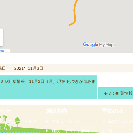
稿日： 2021年11月3日
ミジ紅葉情報 11月3日（月）現在 色づきが進みま
た
モミジ紅葉情報
らせ
施設案内
季節の花
ューズパークからの
アトラクション
花の開花状況
知らせ
施設・イベント会場
梅