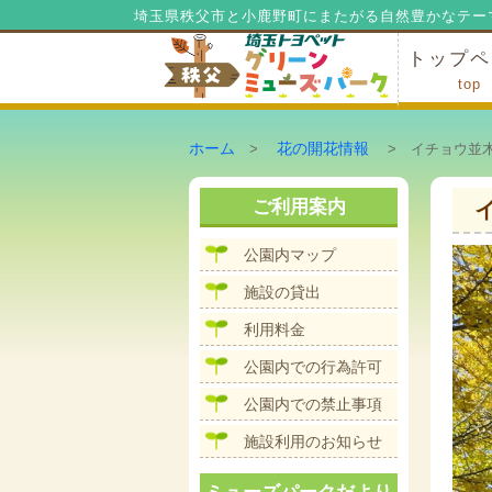
埼玉県秩父市と小鹿野町にまたがる自然豊かなテー
トップペ
top
ミューズ
ミューズ
公園内マ
施設の貸
利用料金
公園内で
公園内で
ホーム
花の開花情報
>
> イチョウ並木
ご利用案内
公園内マップ
施設の貸出
利用料金
公園内での行為許可
公園内での禁止事項
施設利用のお知らせ