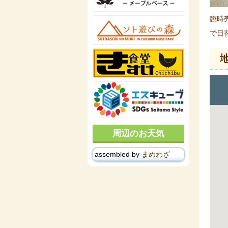
臨時
で日
周辺のお天気
assembled by
まめわざ