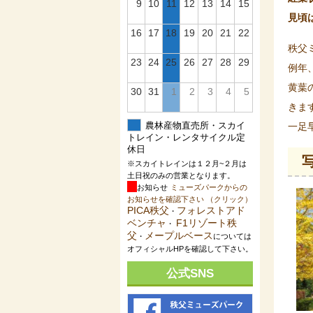
9
10
11
12
13
14
15
見頃
16
17
18
19
20
21
22
秩父
23
24
25
26
27
28
29
例年
黄葉
30
31
1
2
3
4
5
きま
一足
農林産物直売所・スカイ
トレイン・レンタサイクル定
休日
写
※スカイトレインは１２月~２月は
土日祝のみの営業となります。
お知らせ
ミューズパークからの
お知らせを確認下さい （クリック）
PICA秩父
フォレストアド
・
ベンチャ
F1リゾート秩
・
父
メープルベース
・
については
オフィシャルHPを確認して下さい。
公式SNS