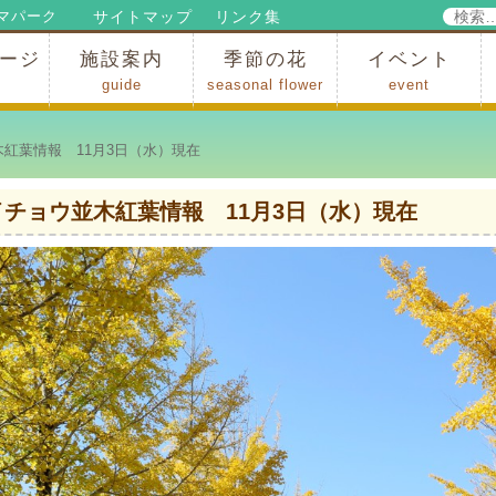
検
サイトマップ
リンク集
マパーク
索:
ージ
施設案内
季節の花
イベント
guide
seasonal flower
event
パークからのお知らせ
パークだより
ップ
出
の行為許可
の禁止行為
アトラクション
施設・イベント会場
レストラン・ショップ
スポーツ
花・自然
ハイキング・広場・景色
花の開花状況
梅
桜
スイセン
シャクナゲ
アジサイ
イチョウ
モミジの紅葉
写真展
インストラクター
コンサート
総合イベント
紅葉情報 11月3日（水）現在
イチョウ並木紅葉情報 11月3日（水）現在