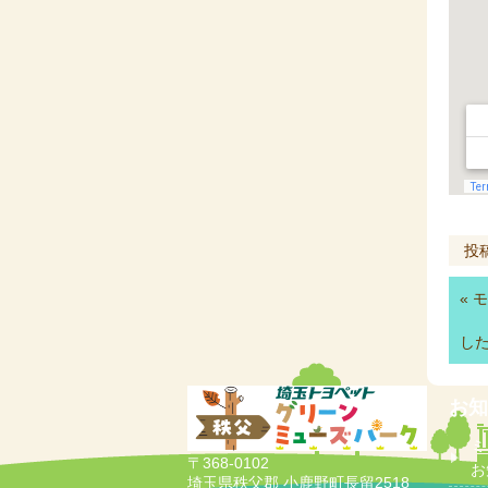
投
«
モ
し
お知
ミ
〒368-0102
お
埼玉県秩父郡 小鹿野町長留2518