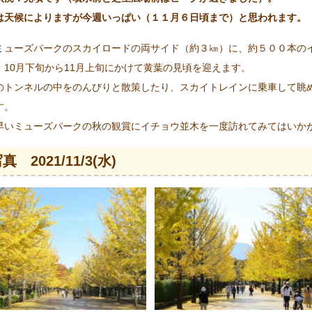
は天候によりますが今週いっぱい（１１月６日頃まで）と思われます。
ミューズパークのスカイロードの両サイド（約３㎞）に、約５００本の
、10月下旬から11月上旬にかけて黄葉の見頃を迎えます。
のトンネルの中をのんびりと散策したり、スカイトレインに乗車して眺
す。
早いミューズパークの秋の観賞にイチョウ並木を一度訪れてみてはいか
真 2021/11/3(水)