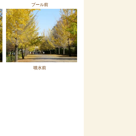
プール前
噴水前