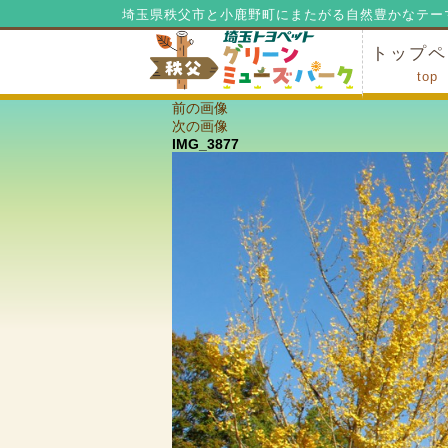
埼玉県秩父市と小鹿野町にまたがる自然豊かなテー
トップペ
top
前の画像
ミューズ
ミューズ
公園内マ
施設の貸
利用料金
公園内で
公園内で
次の画像
IMG_3877