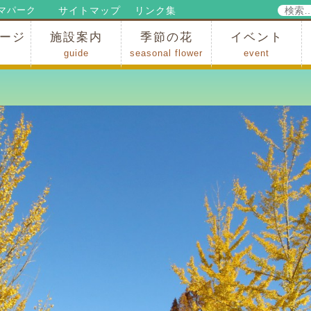
検
サイトマップ
リンク集
マパーク
索:
ージ
施設案内
季節の花
イベント
guide
seasonal flower
event
パークからのお知らせ
パークだより
ップ
出
の行為許可
の禁止行為
アトラクション
施設・イベント会場
レストラン・ショップ
スポーツ
花・自然
ハイキング・広場・景色
花の開花状況
梅
桜
スイセン
シャクナゲ
アジサイ
イチョウ
モミジの紅葉
写真展
インストラクター
コンサート
総合イベント