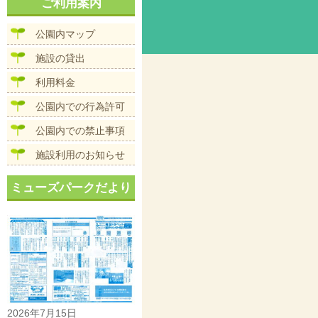
ナ
ご利用案内
イ
ビ
ズ
ゲ
公園内マップ
ー
シ
施設の貸出
ョ
ン
利用料金
公園内での行為許可
公園内での禁止事項
施設利用のお知らせ
ミューズパークだより
2026年7月15日