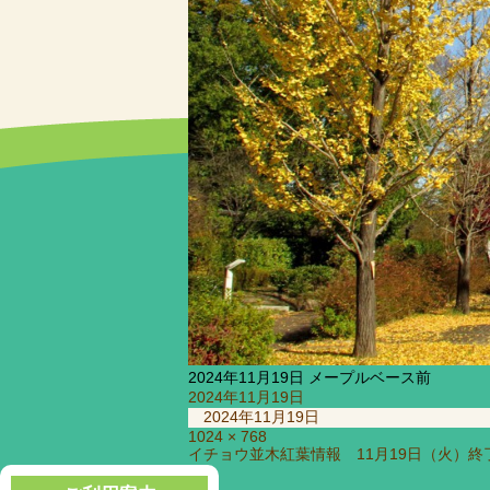
2024年11月19日 メープルベース前
投
2024年11月19日
稿
2024年11月19日
日:
フ
1024 × 768
投
イチョウ並木紅葉情報 11月19日（火）終
ル
稿
サ