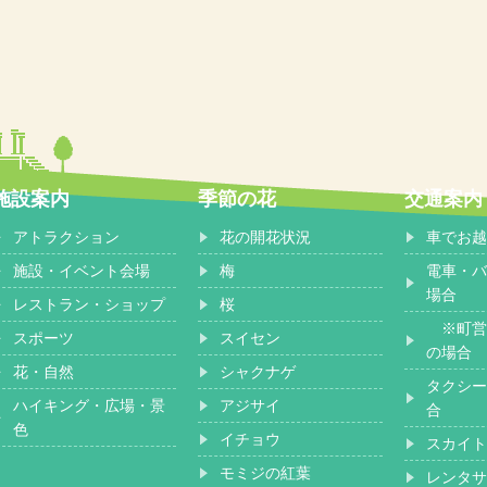
施設案内
季節の花
交通案内
アトラクション
花の開花状況
車でお越
施設・イベント会場
梅
電車・バ
場合
レストラン・ショップ
桜
※町営
スポーツ
スイセン
の場合
花・自然
シャクナゲ
タクシー
ハイキング・広場・景
アジサイ
合
色
イチョウ
スカイト
モミジの紅葉
レンタサ