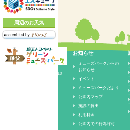
周辺のお天気
assembled by
まめわざ
お知らせ
ミューズパークからの
〒368-0102
お知らせ
埼玉県秩父郡 小鹿野町長留2518
イベント
ミューズパークだより
公園内マップ
施設の貸出
利用料金
公園内での行為許可