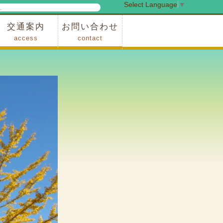
Select Language
▼
検
索
交通案内
お問い合わせ
access
contact
事業
車でお越しの場合
電車・バスでお越しの場合
※町営バスをご利用の場合
タクシーをご利用の場合
スカイトレイン(園内)
レンタサイクル(園内)
管理事務所
小鹿野町農林産物直売所
スポーツの森
F1リゾート秩父
フォレストアドベンシャー秩父
ソト遊びの森
メープルベース
西武観光バス秩父営業所