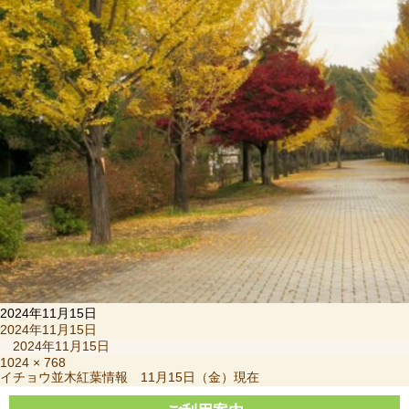
2024年11月15日
投
2024年11月15日
稿
2024年11月15日
日:
フ
1024 × 768
投
イチョウ並木紅葉情報 11月15日（金）現在
ル
稿
サ