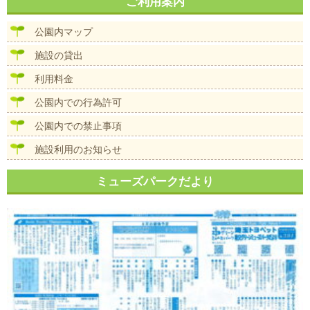
ナ
ご利用案内
イ
ビ
ズ
ゲ
公園内マップ
ー
シ
施設の貸出
ョ
ン
利用料金
公園内での行為許可
公園内での禁止事項
施設利用のお知らせ
ミューズパークだより