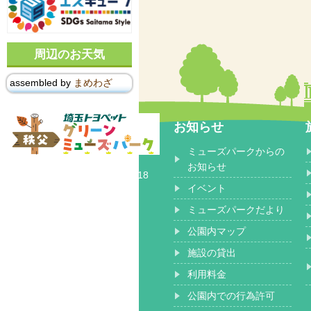
周辺のお天気
assembled by
まめわざ
お知らせ
ミューズパークからの
〒368-0102
お知らせ
埼玉県秩父郡 小鹿野町長留2518
イベント
ミューズパークだより
公園内マップ
施設の貸出
利用料金
公園内での行為許可