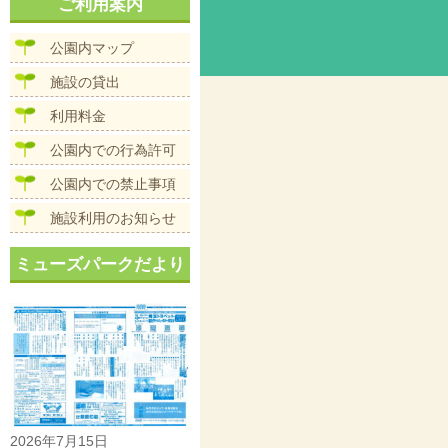
ナ
ご利用案内
イ
ビ
ズ
ゲ
公園内マップ
ー
シ
施設の貸出
ョ
ン
利用料金
公園内での行為許可
公園内での禁止事項
施設利用のお知らせ
ミューズパークだより
2026年7月15日