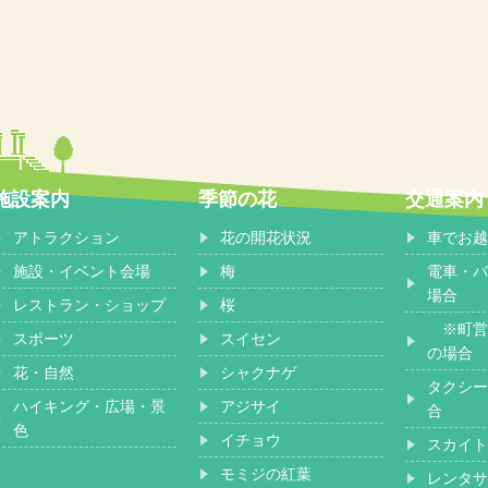
施設案内
季節の花
交通案内
アトラクション
花の開花状況
車でお越
施設・イベント会場
梅
電車・バ
場合
レストラン・ショップ
桜
※町営
スポーツ
スイセン
の場合
花・自然
シャクナゲ
タクシー
ハイキング・広場・景
アジサイ
合
色
イチョウ
スカイト
モミジの紅葉
レンタサ