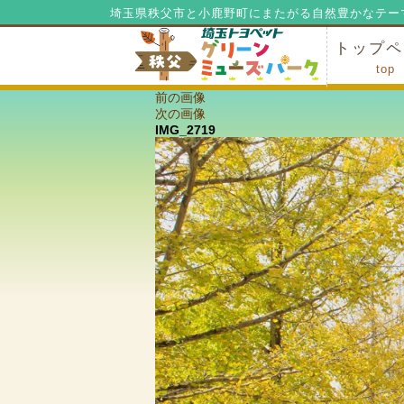
埼玉県秩父市と小鹿野町にまたがる自然豊かなテー
トップペ
top
前の画像
ミューズ
ミューズ
公園内マ
施設の貸
利用料金
公園内で
公園内で
次の画像
IMG_2719