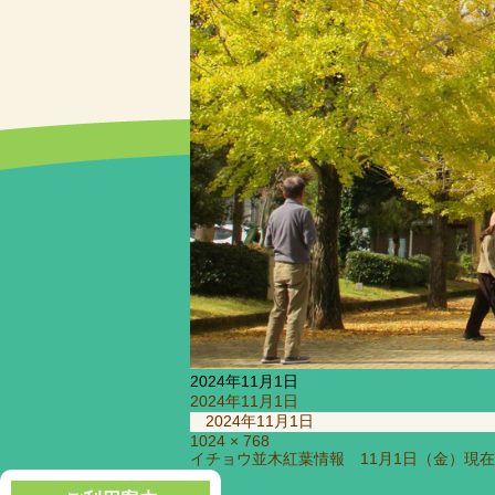
2024年11月1日
投
2024年11月1日
稿
2024年11月1日
日:
フ
1024 × 768
投
イチョウ並木紅葉情報 11月1日（金）現在
ル
稿
サ