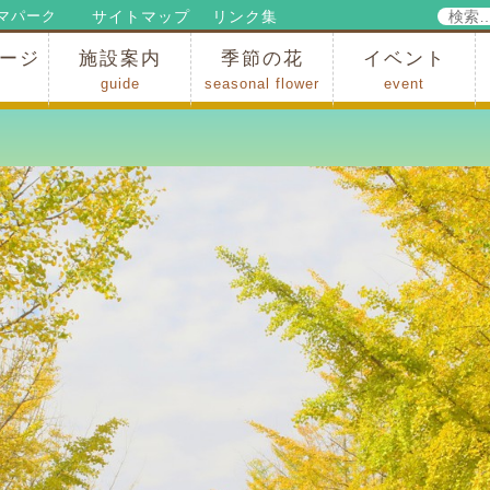
検
サイトマップ
リンク集
マパーク
索:
ージ
施設案内
季節の花
イベント
guide
seasonal flower
event
パークからのお知らせ
パークだより
ップ
出
の行為許可
の禁止行為
アトラクション
施設・イベント会場
レストラン・ショップ
スポーツ
花・自然
ハイキング・広場・景色
花の開花状況
梅
桜
スイセン
シャクナゲ
アジサイ
イチョウ
モミジの紅葉
写真展
インストラクター
コンサート
総合イベント