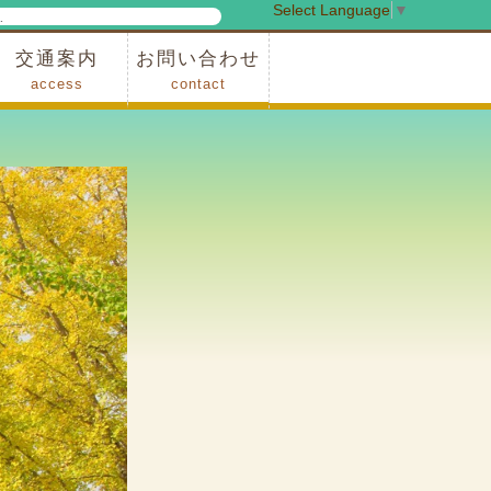
Select Language
▼
検
索
交通案内
お問い合わせ
access
contact
事業
車でお越しの場合
電車・バスでお越しの場合
※町営バスをご利用の場合
タクシーをご利用の場合
スカイトレイン(園内)
レンタサイクル(園内)
管理事務所
小鹿野町農林産物直売所
スポーツの森
F1リゾート秩父
フォレストアドベンシャー秩父
ソト遊びの森
メープルベース
西武観光バス秩父営業所