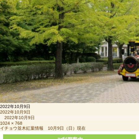
2022年10月9日
投
2022年10月9日
稿
2022年10月9日
日:
フ
1024 × 768
投
イチョウ並木紅葉情報 10月9日（日）現在
ル
稿
サ