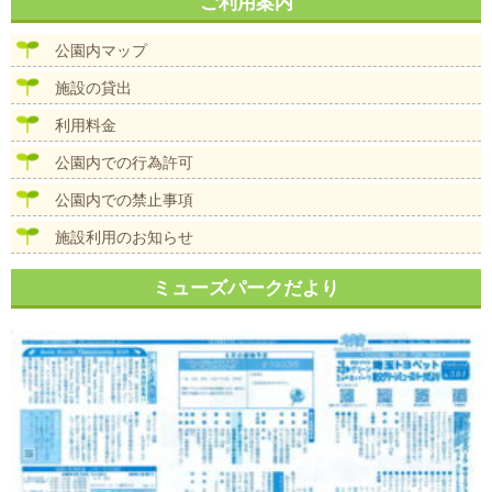
ナ
ご利用案内
イ
ビ
ズ
ゲ
公園内マップ
ー
シ
施設の貸出
ョ
ン
利用料金
公園内での行為許可
公園内での禁止事項
施設利用のお知らせ
ミューズパークだより