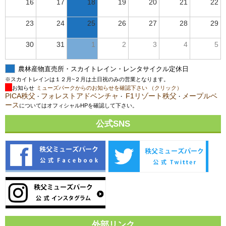
16
17
18
19
20
21
22
23
24
25
26
27
28
29
30
31
1
2
3
4
5
農林産物直売所・スカイトレイン・レンタサイクル定休日
※スカイトレインは１２月~２月は土日祝のみの営業となります。
お知らせ
ミューズパークからのお知らせを確認下さい （クリック）
PICA秩父
フォレストアドベンチャ
F1リゾート秩父
メープルベ
・
・
・
ース
についてはオフィシャルHPを確認して下さい。
公式SNS
外部リンク