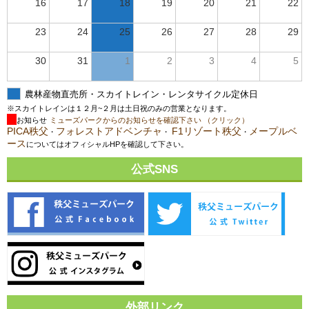
16
17
18
19
20
21
22
23
24
25
26
27
28
29
30
31
1
2
3
4
5
農林産物直売所・スカイトレイン・レンタサイクル定休日
※スカイトレインは１２月~２月は土日祝のみの営業となります。
お知らせ
ミューズパークからのお知らせを確認下さい （クリック）
PICA秩父
フォレストアドベンチャ
F1リゾート秩父
メープルベ
・
・
・
ース
についてはオフィシャルHPを確認して下さい。
公式SNS
外部リンク