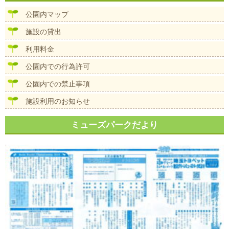
ビ
ズ
ゲ
公園内マップ
ー
シ
施設の貸出
ョ
ン
利用料金
公園内での行為許可
公園内での禁止事項
施設利用のお知らせ
ミューズパークだより