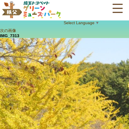
Select Language
▼
次の画像
IMG_7313