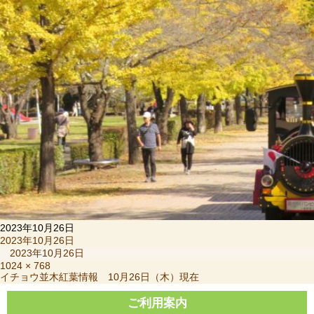
2023年10月26日
投
2023年10月26日
稿
2023年10月26日
日:
フ
1024 × 768
投
イチョウ並木紅葉情報 10月26日（木）現在
ル
稿
サ
ナ
ご利用案内
イ