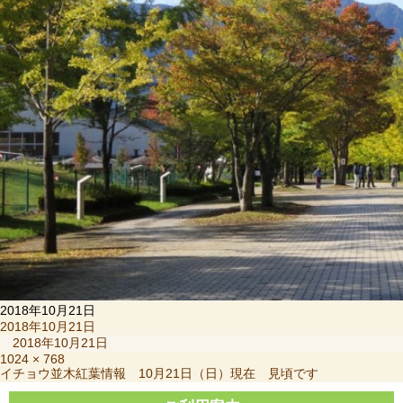
2018年10月21日
投
2018年10月21日
稿
2018年10月21日
日:
フ
1024 × 768
投
イチョウ並木紅葉情報 10月21日（日）現在 見頃です
ル
稿
サ