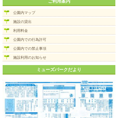
ナ
ご利用案内
イ
ビ
ズ
ゲ
公園内マップ
ー
シ
施設の貸出
ョ
ン
利用料金
公園内での行為許可
公園内での禁止事項
施設利用のお知らせ
ミューズパークだより