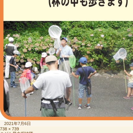
投
2021年7月6日
稿
フ
738 × 739