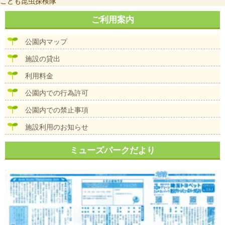
投
こども昆虫探検隊
日:
ル
稿
サ
ナ
ご利用案内
イ
ビ
ズ
ゲ
公園内マップ
ー
シ
施設の貸出
ョ
ン
利用料金
公園内での行為許可
公園内での禁止事項
施設利用のお知らせ
ミューズパークだより