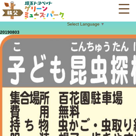
Select Language
▼
20190803