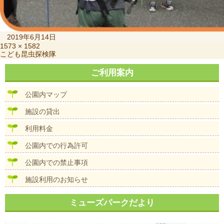
投
2019年6月14日
稿
フ
1573 × 1582
投
こども昆虫探検隊
日:
ル
稿
サ
ナ
ご利用案内
イ
ビ
ズ
ゲ
公園内マップ
ー
シ
施設の貸出
ョ
ン
利用料金
公園内での行為許可
公園内での禁止事項
施設利用のお知らせ
ミューズパークだより