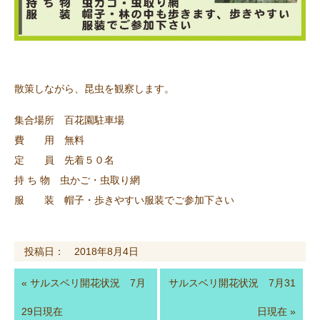
散策しながら、昆虫を観察します。
集合場所 百花園駐車場
費 用 無料
定 員 先着５０名
持 ち 物 虫かご・虫取り網
服 装 帽子・歩きやすい服装でご参加下さい
投稿日： 2018年8月4日
«
サルスベリ開花状況 7月
サルスベリ開花状況 7月31
29日現在
日現在
»