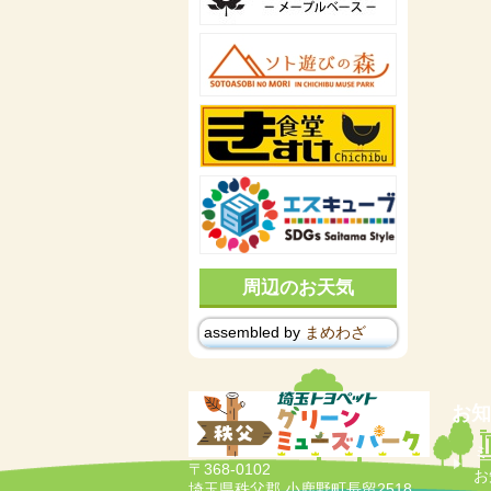
周辺のお天気
assembled by
まめわざ
お知
ミ
〒368-0102
お
埼玉県秩父郡 小鹿野町長留2518