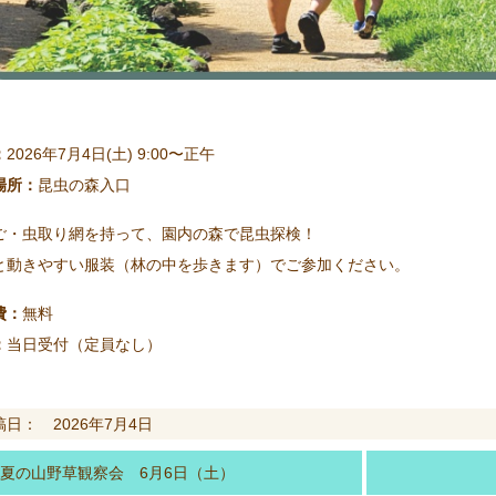
：
2026年7月4日(土) 9:00〜正午
場所：
昆虫の森入口
ご・虫取り網を持って、園内の森で昆虫探検！
と動きやすい服装（林の中を歩きます）でご参加ください。
費：
無料
：
当日受付（定員なし）
稿日： 2026年7月4日
夏の山野草観察会 6月6日（土）