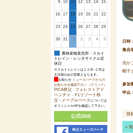
9
10
11
12
13
14
15
16
17
18
19
20
21
22
23
24
25
26
27
28
29
30
31
1
2
3
4
5
日時
集合
農林産物直売所・スカイ
トレイン・レンタサイクル定
虫か
休日
※スカイトレインは１２月~２月は
帽子
土日祝のみの営業となります。
お知らせ
ミューズパークからの
参加
お知らせを確認下さい （クリック）
PICA秩父
フォレストアド
・
申込
ベンチャ
F1リゾート秩
・
父
メープルベース
・
については
オフィシャルHPを確認して下さい。
投
公式SNS
«
初