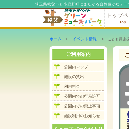
埼玉県秩父市と小鹿野町にまたがる自然豊かなテー
トップペ
top
ミューズ
ミューズ
公園内マ
施設の貸
利用料金
公園内で
公園内で
ホーム
イベント情報
>
> こども昆虫
ご利用案内
公園内マップ
施設の貸出
利用料金
公園内での行為許可
公園内での禁止事項
施設利用のお知らせ