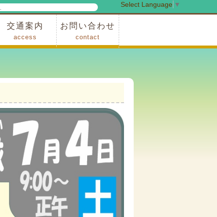
Select Language
▼
検
索
交通案内
お問い合わせ
access
contact
事業
車でお越しの場合
電車・バスでお越しの場合
※町営バスをご利用の場合
タクシーをご利用の場合
スカイトレイン(園内)
レンタサイクル(園内)
管理事務所
小鹿野町農林産物直売所
スポーツの森
F1リゾート秩父
フォレストアドベンシャー秩父
ソト遊びの森
メープルベース
西武観光バス秩父営業所