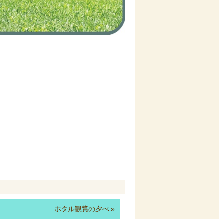
ホタル観賞の夕べ
»