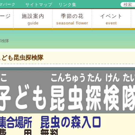
検
サイトマップ
リンク集
マパーク
索:
ージ
施設案内
季節の花
イベント
guide
seasonal flower
event
パークからのお知らせ
パークだより
ップ
出
の行為許可
の禁止行為
アトラクション
施設・イベント会場
レストラン・ショップ
スポーツ
花・自然
ハイキング・広場・景色
花の開花状況
梅
桜
スイセン
シャクナゲ
アジサイ
イチョウ
モミジの紅葉
写真展
インストラクター
コンサート
総合イベント
探検隊
こども昆虫探検隊