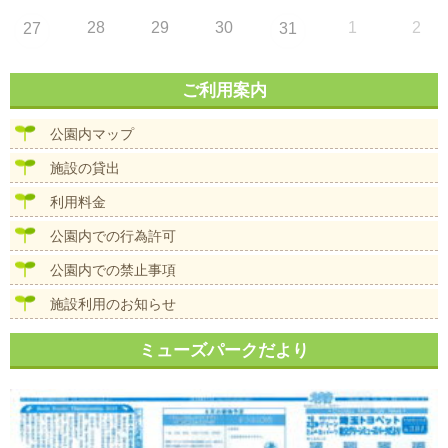
28
29
30
1
2
27
31
ご利用案内
公園内マップ
施設の貸出
利用料金
公園内での行為許可
公園内での禁止事項
施設利用のお知らせ
ミューズパークだより