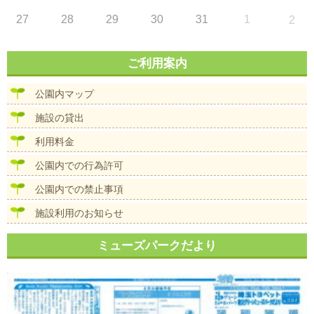
27
28
29
30
31
1
2
ご利用案内
公園内マップ
施設の貸出
利用料金
公園内での行為許可
公園内での禁止事項
施設利用のお知らせ
ミューズパークだより